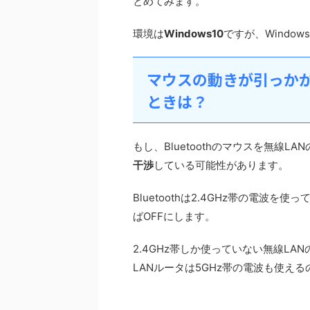
とめてみます。
環境は
Windows10
ですが、Windo
マウスの動きが引っか
ときは？
もし、Bluetoothのマウスを無線LA
干渉
している可能性があります。
Bluetoothは2.4GHz帯の電波を
ばOFFにします。
2.4GHz帯しか使っていない無線L
LANルータは5GHz帯の電波も使え