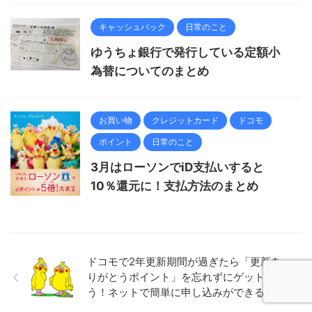
キャッシュバック
日常のこと
ゆうちょ銀行で発行している定額小
為替についてのまとめ
お買い物
クレジットカード
ドコモ
ポイント
日常のこと
3月はローソンでiD支払いすると
10％還元に！支払方法のまとめ
ドコモで2年更新期間が過ぎたら「更新あ
りがとうポイント」を忘れずにゲットしよ
う！ネットで簡単に申し込みができるよ