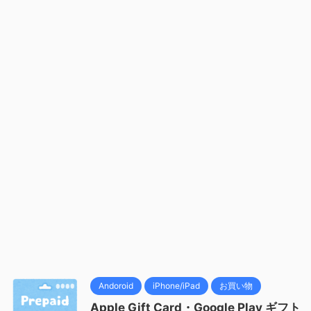
Andoroid
iPhone/iPad
お買い物
Apple Gift Card・Google Play ギフト