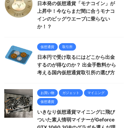
日本発の仮想通貨「モナコイン」が
上昇中！今ならまだ間に合うモナコ
インのビッグウエーブに乗らない
か！？
仮想通貨
取引所
日本円で受け取るにはどこから出金
するのが得なのか？ 出金手数料から
考える国内仮想通貨取引所の選び方
お買い物
ガジェット
マイニング
仮想通貨
いきなり仮想通貨マイニングに飛び
ついた素人情弱マイナーがGeforce
GTX 1060 3GBのグラボを選んだ理