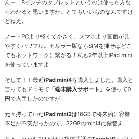
んー、8インチのタブレットというのは使った方な
らわかると思いますが、とてもいいものなんですけ
どねえ。
ノートPCより軽くて小さく、スマホより画面が見
やすくパワフル。セルラー版ならSIMを挿せばどこ
でもネットワークに繋がる！私も2年以上iPad mini
を使っていますよ。
そして！！最近
iPad mini4
を購入しました。購入と
言ってもドコモで
「端末購入サポート」
を使って0
円で入手したのですが。
元々持っていた
iPad mini2
は16GBで将来的に容量
不足が不安だったので、32GBのmini4に鞍替え。
あと、mini4にはやはり指紋認証の
Touch ID
もつい