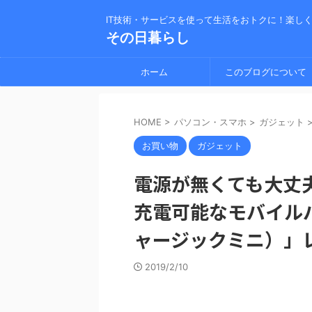
IT技術・サービスを使って生活をおトクに！楽し
その日暮らし
ホーム
このブログについて
HOME
>
パソコン・スマホ
>
ガジェット
お買い物
ガジェット
電源が無くても大丈
充電可能なモバイルバッテ
ャージックミニ）」
2019/2/10