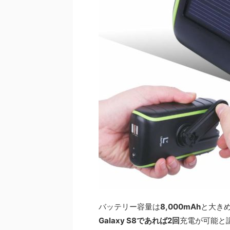
バッテリー容量は
8,000mAh
と大き
Galaxy S8であれば2回
充電が可能と