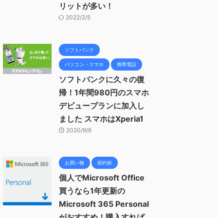
リットが多い！
2022/2/5
ソフトバンク
パソコン・スマホ
携帯電話
ソフトバンクに久々の復
帰！1年間980円のスマホ
デビュープランに加入し
ました スマホはXperia1
2020/9/6
お買い物
節約術
個人でMicrosoft Office
買うなら1年更新の
Microsoft 365 Personal
がおすすめ！購入すれば