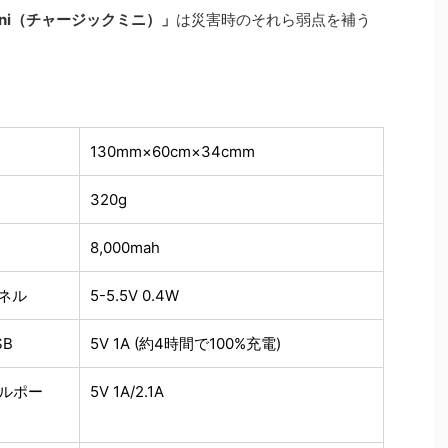
 mini（チャージックミニ）」
は災害時のそれら弱点を補う
130mm×60cm×34cmm
320g
8,000mah
ネル
5-5.5V 0.4W
B
5V 1A (約4時間で100%充電)
ブルポー
5V 1A/2.1A