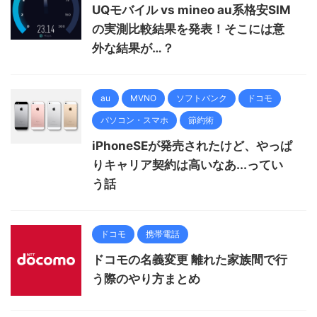
UQモバイル vs mineo au系格安SIM
の実測比較結果を発表！そこには意
外な結果が…？
au
MVNO
ソフトバンク
ドコモ
パソコン・スマホ
節約術
iPhoneSEが発売されたけど、やっぱ
りキャリア契約は高いなあ...ってい
う話
ドコモ
携帯電話
ドコモの名義変更 離れた家族間で行
う際のやり方まとめ