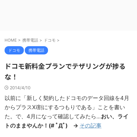
HOME
>
携帯電話
>
ドコモ
>
ドコモ
携帯電話
ドコモ新料金プランでテザリングが捗る
な！
2014/4/10
以前に「新しく契約したドコモのデータ回線を4月
からプラスXi割にするつもりである」ことを書い
た。で、4月になって確認してみたら…
おい、ライ
トのままやんか！(# ﾟДﾟ) →
その記事