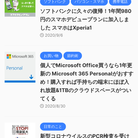
ソフトバンク
パソコン・スマホ
携帯電話
ソフトバンクに久々の復帰！1年間980
円のスマホデビュープランに加入しま
した スマホはXperia1
2020/9/6
お買い物
節約術
個人でMicrosoft Office買うなら1年更
新の Microsoft 365 Personalがおすす
め！購入すれば手持ちの端末にほぼ入
れ放題&1TBのクラウドスペースがつい
てくる
2020/8/30
日常のこと
新型コロナウイルスのPCR検査を受け