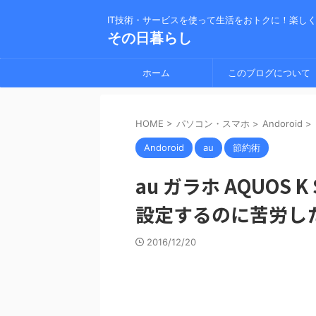
IT技術・サービスを使って生活をおトクに！楽し
その日暮らし
ホーム
このブログについて
HOME
>
パソコン・スマホ
>
Andoroid
>
Andoroid
au
節約術
au ガラホ AQUOS K S
設定するのに苦労し
2016/12/20