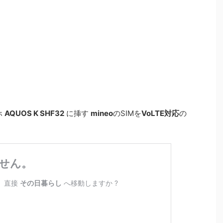
ホ
AQUOS K SHF32
に挿す
mineo
のSIMを
VoLTE対応
の