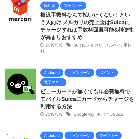
節約術
電子マネー
振込手数料なんて払いたくない！とい
う人向け メルカリの売上金はSuicaに
チャージすれば手数料回避可能&利便性
が高まりおすすめ
2019/5/6
Suica
,
メルカリ
,
メルペイ
,
手数
料
Andoroid
キャンペーン
ポイント
電子マネー
ビューカードが無くても年会費無料で
モバイルSuicaにカードからチャージを
利用する方法
2019/5/2
GooglePay
,
モバイルSuica
Andoroid
キャンペーン
電子マネー