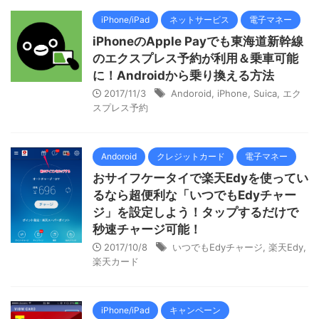
iPhone/iPad
ネットサービス
電子マネー
iPhoneのApple Payでも東海道新幹線
のエクスプレス予約が利用＆乗車可能
に！Androidから乗り換える方法
2017/11/3
Andoroid
,
iPhone
,
Suica
,
エク
スプレス予約
Andoroid
クレジットカード
電子マネー
おサイフケータイで楽天Edyを使ってい
るなら超便利な「いつでもEdyチャー
ジ」を設定しよう！タップするだけで
秒速チャージ可能！
2017/10/8
いつでもEdyチャージ
,
楽天Edy
,
楽天カード
iPhone/iPad
キャンペーン