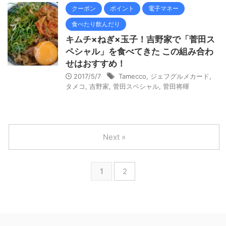
クーポン
ポイント
電子マネー
食べたり飲んだり
キムチ×ねぎ×玉子！吉野家で「菅田ス
ペシャル」を食べてきた この組み合わ
せはおすすめ！
2017/5/7
Tamecco
,
ジェフグルメカード
,
タメコ
,
吉野家
,
菅田スペシャル
,
菅田将暉
Next »
1
2