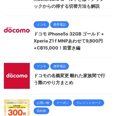
ックからの得する切替方法も解説
ドコモ
携帯電話
ドコモ iPhone5s 32GB ゴールド +
Xperia Z1 f MNPあわせて9,800円
+CB15,000！前置き編
ドコモ
携帯電話
ドコモの名義変更 離れた家族間で行
う際のやり方まとめ
お買い物
クーポン
クレジットカード
節約術