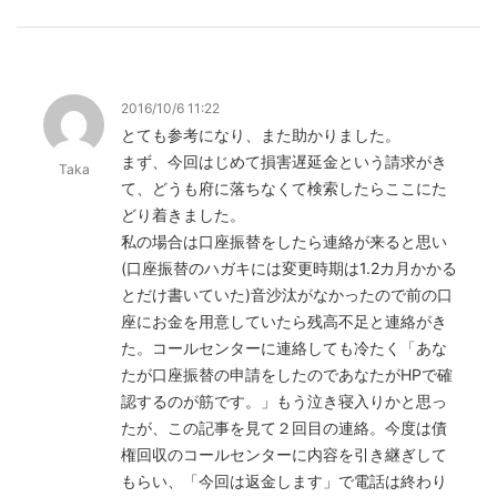
2016/10/6 11:22
とても参考になり、また助かりました。
まず、今回はじめて損害遅延金という請求がき
Taka
て、どうも府に落ちなくて検索したらここにた
どり着きました。
私の場合は口座振替をしたら連絡が来ると思い
(口座振替のハガキには変更時期は1.2カ月かかる
とだけ書いていた)音沙汰がなかったので前の口
座にお金を用意していたら残高不足と連絡がき
た。コールセンターに連絡しても冷たく「あな
たが口座振替の申請をしたのであなたがHPで確
認するのが筋です。」もう泣き寝入りかと思っ
たが、この記事を見て２回目の連絡。今度は債
権回収のコールセンターに内容を引き継ぎして
もらい、「今回は返金します」で電話は終わり