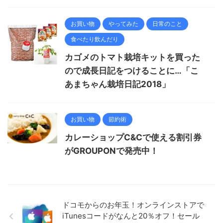
お買い物
やってみた
日常のこと
食べたり飲んだり
カゴメのトマト栽培キットを買った
ので成長日記をつけることに…「こ
あまちゃん栽培日記2018」
お買い物
節約術
カレーショップC&Cで使える割引券
がGROUPONで発売中！
ドコモからのお年玉！オンラインストアで
iTunesコードがなんと20％オフ！セール