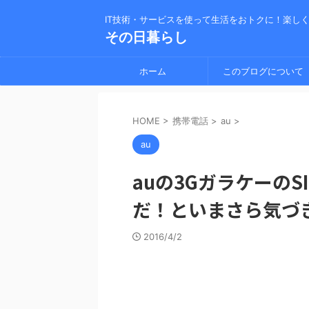
IT技術・サービスを使って生活をおトクに！楽し
その日暮らし
ホーム
このブログについて
HOME
>
携帯電話
>
au
>
au
auの3GガラケーのS
だ！といまさら気づ
2016/4/2