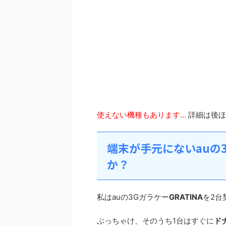
使えない機種もあります…
詳細は後ほ
端末が手元にないauの
か？
私はauの3Gガラケー
GRATINA
を2台
ぶっちゃけ、そのうち1台はすぐに
ド