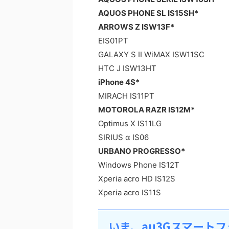
AQUOS PHONE SL IS15SH*
ARROWS Z ISW13F*
EIS01PT
GALAXY S II WiMAX ISW11SC
HTC J ISW13HT
iPhone 4S*
MIRACH IS11PT
MOTOROLA RAZR IS12M*
Optimus X IS11LG
SIRIUS α IS06
URBANO PROGRESSO*
Windows Phone IS12T
Xperia acro HD IS12S
Xperia acro IS11S
いま、au3Gスマート