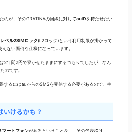
。
のが、そのGRATINAの回線に対して
auID
を持たせたい
は
レベル2SIMロック
(L2ロック)という利用制限が掛かって
か使えない面倒な仕様になっています。
は2年間2円で寝かせたままにするつもりでしたが、なん
いたのです。
取得するにはauからのSMSを受信する必要があるので、生
ばいけるかも？
スマートフォン
があるということを…。その代表格は