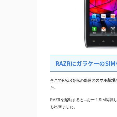
RAZRにガラケーのSI
そこでRAZRを私の部屋の
スマホ墓場
た。
RAZRを起動すると…おー！SIM認
も出来ました。