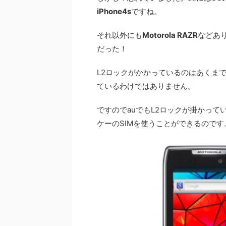
iPhone4s
ですね。
それ以外にも
Motorola RAZR
などあり
だった！
L2ロックがかかっているのはあくま
ているわけではありません。
ですのでauでもL2ロックが掛かって
ケーのSIMを使うことができるので