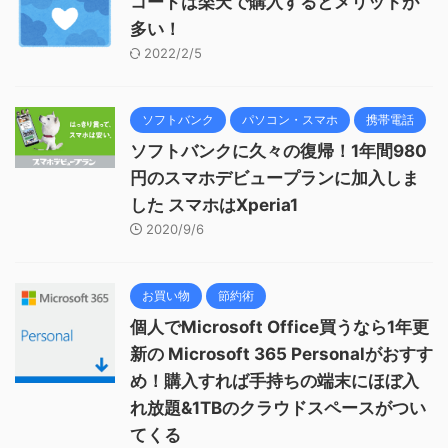
コードは楽天で購入するとメリットが
多い！
2022/2/5
ソフトバンク
パソコン・スマホ
携帯電話
ソフトバンクに久々の復帰！1年間980
円のスマホデビュープランに加入しま
した スマホはXperia1
2020/9/6
お買い物
節約術
個人でMicrosoft Office買うなら1年更
新の Microsoft 365 Personalがおすす
め！購入すれば手持ちの端末にほぼ入
れ放題&1TBのクラウドスペースがつい
てくる