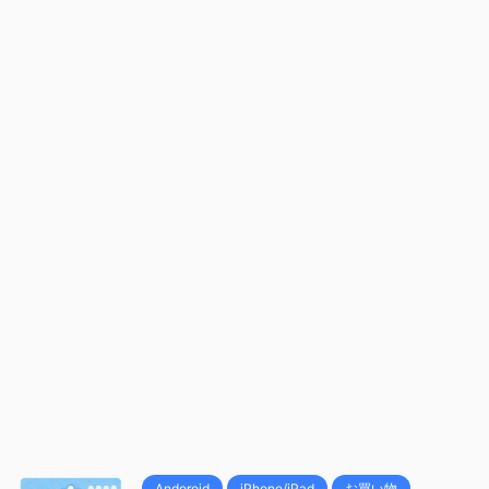
Andoroid
iPhone/iPad
お買い物