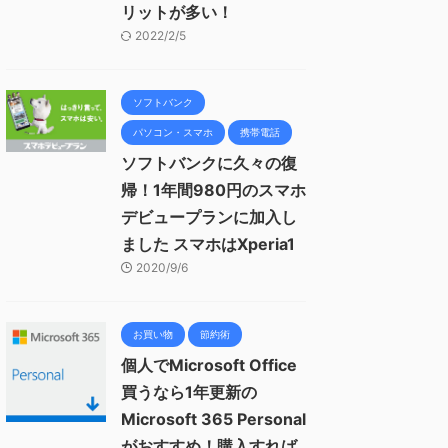
リットが多い！
2022/2/5
ソフトバンク
パソコン・スマホ
携帯電話
ソフトバンクに久々の復
帰！1年間980円のスマホ
デビュープランに加入し
ました スマホはXperia1
2020/9/6
お買い物
節約術
個人でMicrosoft Office
買うなら1年更新の
Microsoft 365 Personal
がおすすめ！購入すれば