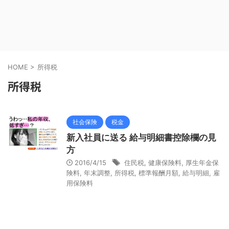
HOME
>
所得税
所得税
社会保険
税金
新入社員に送る 給与明細書控除欄の見
方
2016/4/15
住民税
,
健康保険料
,
厚生年金保
険料
,
年末調整
,
所得税
,
標準報酬月額
,
給与明細
,
雇
用保険料