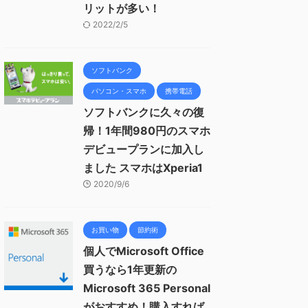
リットが多い！
2022/2/5
ソフトバンク
パソコン・スマホ
携帯電話
ソフトバンクに久々の復
帰！1年間980円のスマホ
デビュープランに加入し
ました スマホはXperia1
2020/9/6
お買い物
節約術
個人でMicrosoft Office
買うなら1年更新の
Microsoft 365 Personal
がおすすめ！購入すれば