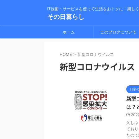
IT技術・サービスを使って生活をおトクに！楽し
その日暮らし
ホーム
このブログについて
HOME
>
新型コロナウイルス
新型コロナウイルス
日常
新型
は？
202
久しぶ
ており
たので