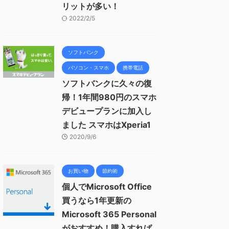
リットが多い！
2022/2/5
ソフトバンク
パソコン・スマホ
携帯電話
ソフトバンクに久々の復
帰！1年間980円のスマホ
デビュープランに加入し
ました スマホはXperia1
2020/9/6
お買い物
節約術
個人でMicrosoft Office
買うなら1年更新の
Microsoft 365 Personal
がおすすめ！購入すれば