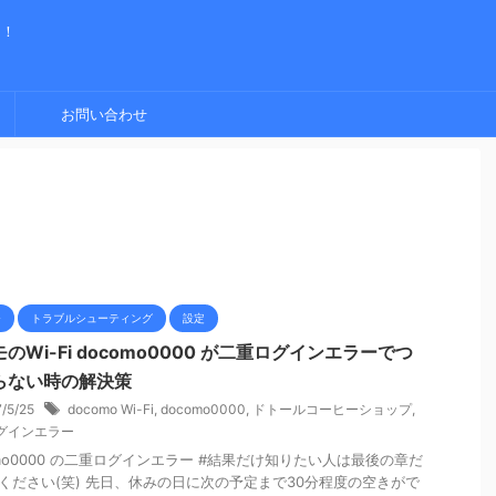
く！
お問い合わせ
モ
トラブルシューティング
設定
のWi-Fi docomo0000 が二重ログインエラーでつ
らない時の解決策
7/5/25
docomo Wi-Fi
,
docomo0000
,
ドトールコーヒーショップ
,
グインエラー
omo0000 の二重ログインエラー #結果だけ知りたい人は最後の章だ
ください(笑) 先日、休みの日に次の予定まで30分程度の空きがで