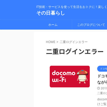
IT技術・サービスを使って生活をおトクに！楽し
その日暮らし
ホーム
このブログについて
HOME
>
二重ログインエラー
二重ログインエラー
ドコ
ドコモ
なが
201
二重ロ
doc
けご覧